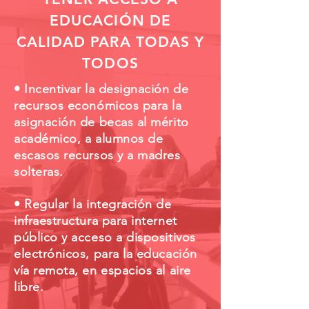
EDUCACIÓN DE
CALIDAD PARA TODAS Y
TODOS
• Incentivar la designación de
recursos económicos para la
asignación de becas al mérito
académico, a alumnos de
escasos recursos y a madres
solteras.
• Regular la integración de
infraestructura para internet
público y acceso a dispositivos
electrónicos, para la educación
vía remota, en espacios al aire
libre.